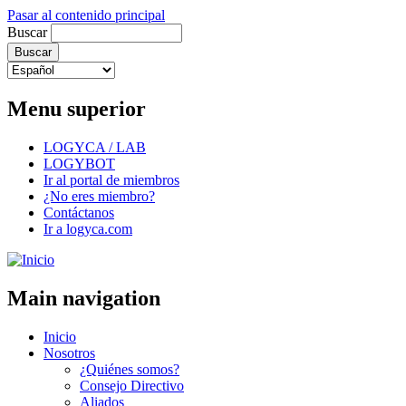
Pasar al contenido principal
Buscar
Menu superior
LOGYCA / LAB
LOGYBOT
Ir al portal de miembros
¿No eres miembro?
Contáctanos
Ir a logyca.com
Main navigation
Inicio
Nosotros
¿Quiénes somos?
Consejo Directivo
Aliados